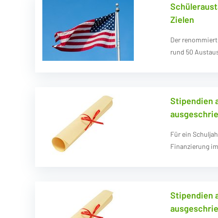
Schüleraust
Zielen
Der renommierte
rund 50 Austau
Stipendien 
ausgeschri
Für ein Schulja
Finanzierung im
Stipendien 
ausgeschri