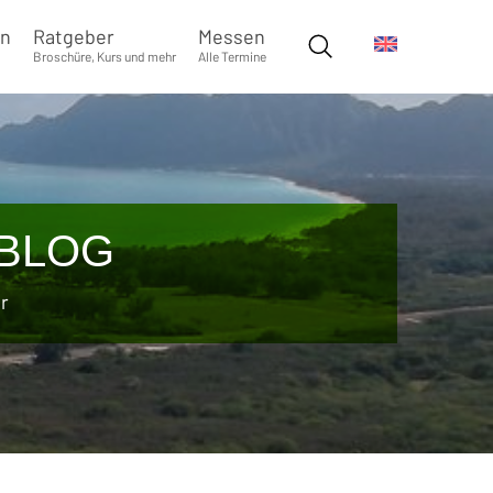
en
Ratgeber
Messen
Broschüre, Kurs und mehr
Alle Termine
BLOG
r