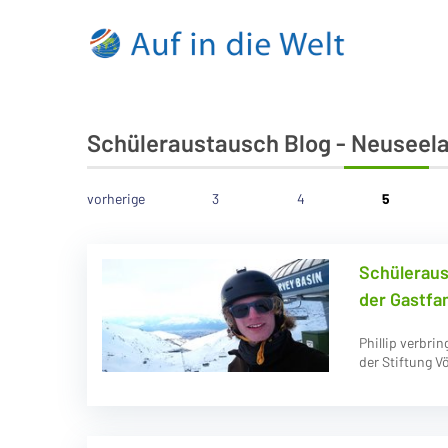
Schüleraustausch Blog - Neuseel
vorherige
3
4
5
Schüleraus
der Gastfam
Phillip verbri
der Stiftung V