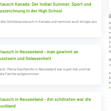
tausch Kanada: Der Indian Summer, Sport und
Auszeichnung in der High School
Ü
 den Schüleraustausch in Kanada und vermisst auch einiges aus
W
S
v
g
s
A
tausch in Neuseeland – man gewinnt an
A
sstsein und Gelassenheit
W
i
ch: Meine Gastfamilie in Neuseeland war super lieb und hat
A
n die Familie aufgenommen
A
b
n
tausch in Neuseeland – Am schönsten war die
Auckland