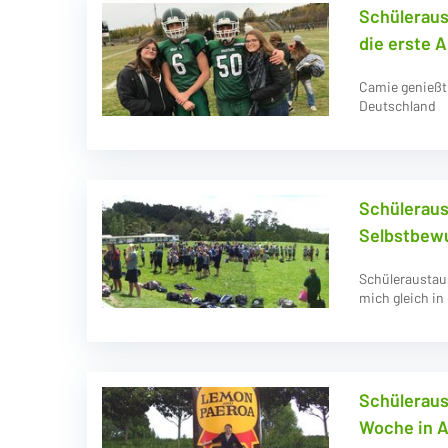
Schüleraus
die erste 
Camie genießt
Deutschland
Schüleraus
Selbstbewu
Schüleraustaus
mich gleich i
Schüleraus
Woche in 