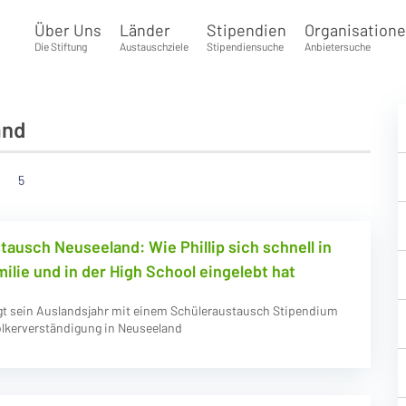
Über Uns
Länder
Stipendien
Organisation
Die Stiftung
Austauschziele
Stipendiensuche
Anbietersuche
and
5
tausch Neuseeland: Wie Phillip sich schnell in
ilie und in der High School eingelebt hat
ngt sein Auslandsjahr mit einem Schüleraustausch Stipendium
ölkerverständigung in Neuseeland