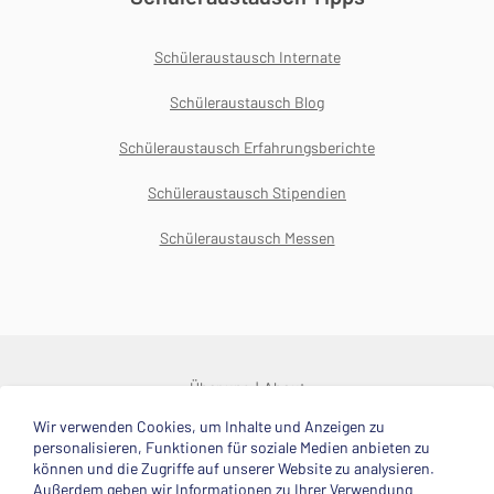
Schüleraustausch Internate
Schüleraustausch Blog
Schüleraustausch Erfahrungsberichte
Schüleraustausch Stipendien
Schüleraustausch Messen
Über uns
About
Wir verwenden Cookies, um Inhalte und Anzeigen zu
© 2025 Deutsche Stiftung Völkerverständigung
personalisieren, Funktionen für soziale Medien anbieten zu
können und die Zugriffe auf unserer Website zu analysieren.
Impressum
Datenschutzerklärung
Kontakt
Außerdem geben wir Informationen zu Ihrer Verwendung