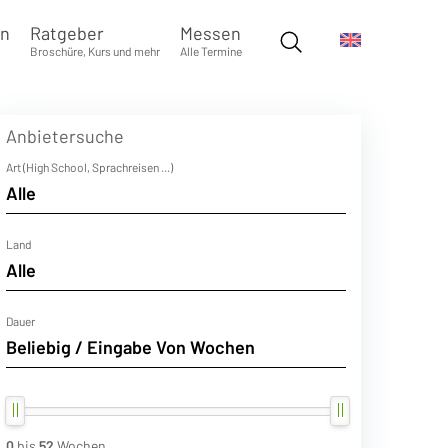
en
Ratgeber
Messen
Broschüre, Kurs und mehr
Alle Termine
Anbietersuche
Art (High School, Sprachreisen ...)
Land
Dauer
0
bis
52
Wochen