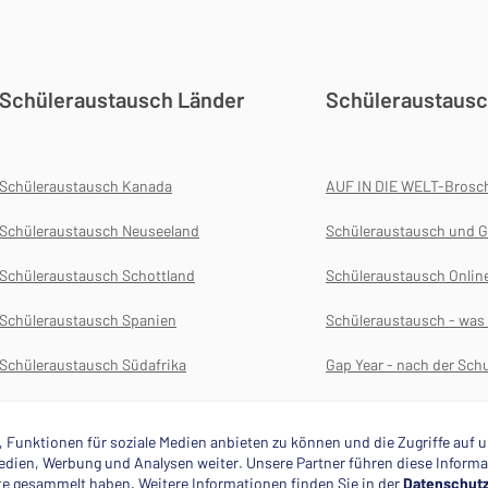
Schüleraustausch Länder
Schüleraustausc
Schüleraustausch Kanada
AUF IN DIE WELT-Brosc
Schüleraustausch Neuseeland
Schüleraustausch und G
Schüleraustausch Schottland
Schüleraustausch Onlin
Schüleraustausch Spanien
Schüleraustausch - wa
Schüleraustausch Südafrika
Gap Year - nach der Schu
Schüleraustausch USA
Versicherungen für das 
 Funktionen für soziale Medien anbieten zu können und die Zugriffe auf
 Medien, Werbung und Analysen weiter. Unsere Partner führen diese Infor
ste gesammelt haben. Weitere Informationen finden Sie in der
Datenschutz