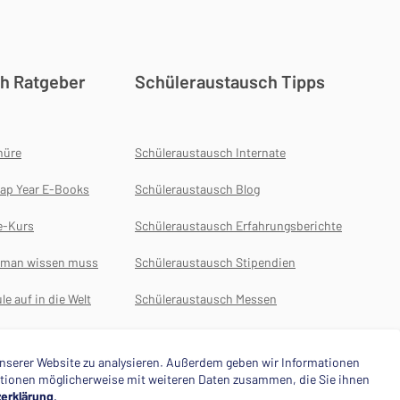
h Ratgeber
Schüleraustausch Tipps
hüre
Schüleraustausch Internate
ap Year E-Books
Schüleraustausch Blog
e-Kurs
Schüleraustausch Erfahrungsberichte
s man wissen muss
Schüleraustausch Stipendien
le auf in die Welt
Schüleraustausch Messen
Auslansdsjahr
 unserer Website zu analysieren. Außerdem geben wir Informationen
mationen möglicherweise mit weiteren Daten zusammen, die Sie ihnen
erklärung
.