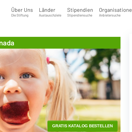
Über Uns
Länder
Stipendien
Organisation
Die Stiftung
Austauschziele
Stipendiensuche
Anbietersuche
anada