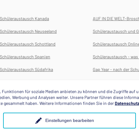
Schüleraustausch Kanada
AUF IN DIE WELT-Brosc
Schüleraustausch Neuseeland
Schüleraustausch und G
Schüleraustausch Schottland
Schüleraustausch Onlin
Schüleraustausch Spanien
Schüleraustausch - wa
Schüleraustausch Südafrika
Gap Year - nach der Schu
Schüleraustausch USA
Versicherungen für das 
 Funktionen für soziale Medien anbieten zu können und die Zugriffe auf
 Medien, Werbung und Analysen weiter. Unsere Partner führen diese Infor
ste gesammelt haben. Weitere Informationen finden Sie in der
Datenschutz
Einstellungen bearbeiten
Mitglied im
Anerkannte Einsatzstel