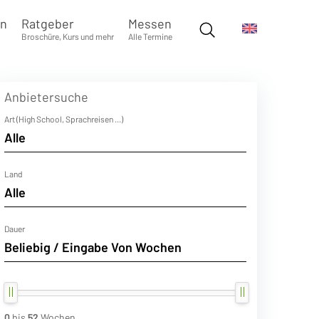
en
Ratgeber
Messen
Broschüre, Kurs und mehr
Alle Termine
Anbietersuche
Art (High School, Sprachreisen ...)
Land
Dauer
0
bis
52
Wochen