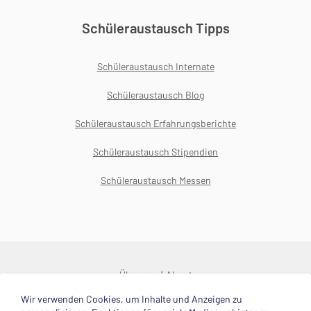
Schüleraustausch Tipps
Schüleraustausch Internate
Schüleraustausch Blog
Schüleraustausch Erfahrungsberichte
Schüleraustausch Stipendien
Schüleraustausch Messen
Über uns
About
Wir verwenden Cookies, um Inhalte und Anzeigen zu
© 2025 Deutsche Stiftung Völkerverständigung