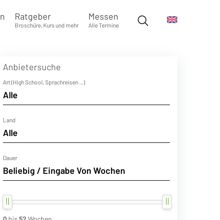
en
Ratgeber
Messen
Broschüre, Kurs und mehr
Alle Termine
Anbietersuche
Art (High School, Sprachreisen ...)
Land
Dauer
0
bis
52
Wochen