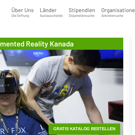
Über Uns
Länder
Stipendien
Organisation
Die Stiftung
Austauschziele
Stipendiensuche
Anbietersuche
ugmented Reality Kanada