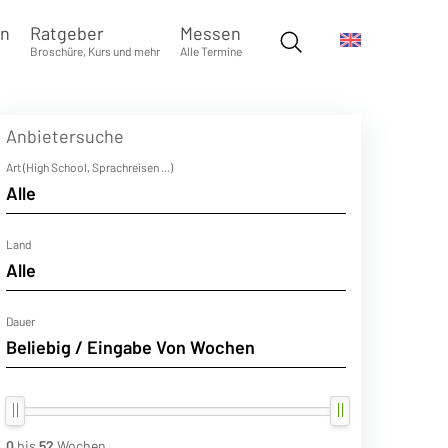
en
Ratgeber
Messen
Broschüre, Kurs und mehr
Alle Termine
Anbietersuche
Art (High School, Sprachreisen ...)
Land
Dauer
0
bis
52
Wochen