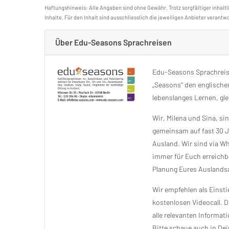
Haftungshinweis: Alle Angaben sind ohne Gewähr. Trotz sorgfältiger inhaltl
Inhalte. Für den Inhalt sind ausschliesslich die jeweiligen Anbieter verantwo
Über Edu-Seasons Sprachreisen
Edu-Seasons Sprachreise
„Seasons“ den englischen
lebenslanges Lernen, gle
Wir, Milena und Sina, s
gemeinsam auf fast 30 J
Ausland. Wir sind via 
immer für Euch erreichb
Planung Eures Auslandsa
Wir empfehlen als Eins
kostenlosen Videocall. 
alle relevanten Informat
Bitte schaue auch in De