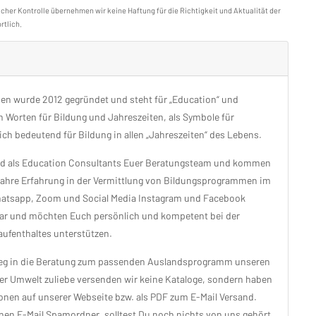
icher Kontrolle übernehmen wir keine Haftung für die Richtigkeit und Aktualität der
rtlich.
n wurde 2012 gegründet und steht für „Education“ und
 Worten für Bildung und Jahreszeiten, als Symbole für
ich bedeutend für Bildung in allen „Jahreszeiten“ des Lebens.
ind als Education Consultants Euer Beratungsteam und kommen
ahre Erfahrung in der Vermittlung von Bildungsprogrammen im
Whatsapp, Zoom und Social Media Instagram und Facebook
ar und möchten Euch persönlich und kompetent bei der
ufenthaltes unterstützen.
tieg in die Beratung zum passenden Auslandsprogramm unseren
Der Umwelt zuliebe versenden wir keine Kataloge, sondern haben
ionen auf unserer Webseite bzw. als PDF zum E-Mail Versand.
inen E-Mail Spamordner, solltest Du noch nichts von uns gehört