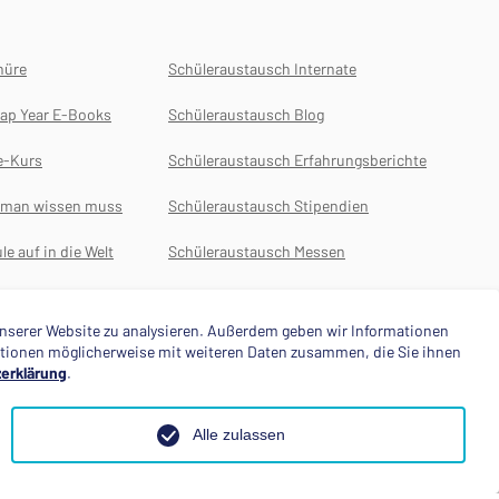
hüre
Schüleraustausch Internate
ap Year E-Books
Schüleraustausch Blog
e-Kurs
Schüleraustausch Erfahrungsberichte
s man wissen muss
Schüleraustausch Stipendien
le auf in die Welt
Schüleraustausch Messen
Auslansdsjahr
 unserer Website zu analysieren. Außerdem geben wir Informationen
mationen möglicherweise mit weiteren Daten zusammen, die Sie ihnen
erklärung
.
Alle zulassen
le
Folge uns