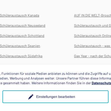
Schüleraustausch Kanada
AUF IN DIE WELT-Brosc
Schüleraustausch Neuseeland
Schüleraustausch und G
Schüleraustausch Schottland
Schüleraustausch Onlin
Schüleraustausch Spanien
Schüleraustausch - wa
Schüleraustausch Südafrika
Gap Year - nach der Schu
Schüleraustausch USA
Versicherungen für das 
 Funktionen für soziale Medien anbieten zu können und die Zugriffe auf
 Medien, Werbung und Analysen weiter. Unsere Partner führen diese Infor
ste gesammelt haben. Weitere Informationen finden Sie in der
Datenschutz
Einstellungen bearbeiten
Mitglied im
Anerkannte Einsatzstel