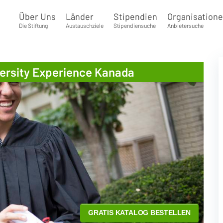
Über Uns
Länder
Stipendien
Organisation
Die Stiftung
Austauschziele
Stipendiensuche
Anbietersuche
versity Experience Kanada