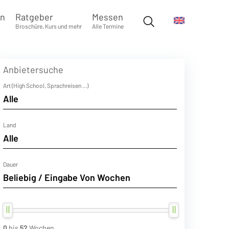
en
Ratgeber
Messen
Broschüre, Kurs und mehr
Alle Termine
Anbietersuche
Art (High School, Sprachreisen ...)
Land
Dauer
0
bis
52
Wochen