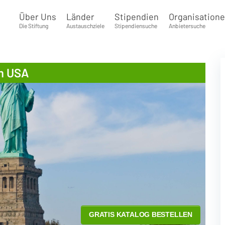
Über Uns
Länder
Stipendien
Organisation
Die Stiftung
Austauschziele
Stipendiensuche
Anbietersuche
m USA