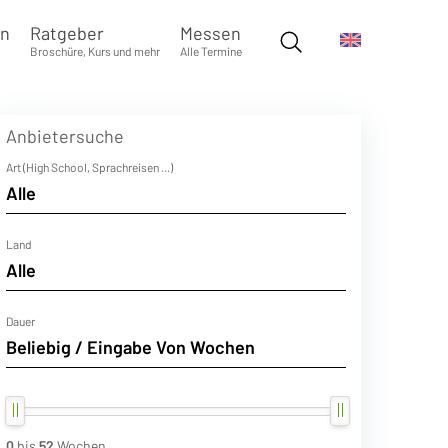
en
Ratgeber
Messen
Broschüre, Kurs und mehr
Alle Termine
Anbietersuche
Art (High School, Sprachreisen ...)
Land
Dauer
0
bis
52
Wochen