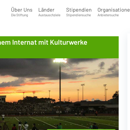
Über Uns
Länder
Stipendien
Organisation
Die Stiftung
Austauschziele
Stipendiensuche
Anbietersuche
inem Internat mit Kulturwerke