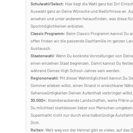
Schulwahl/Select:
Hier liegt die Wahl ganz bei Dir! Ent
Auswahl ganz an Deine Wünsche und Bedürfnisse an. Auf 
ansehen und unter anderem herausfinden, was diese fü
Sportmöglichkeiten anbieten.
Classic Programm:
Beim Classic Programm kannst Du an 
offen finden wir die passende Gastfamilie im ganzen Land
Austausch.
Staatenwahl:
Wenn Du konkrete Vorstellungen von Deiner
einen einzelnen Staat begrenzen. Damit kannst Du festlege
während Deines High School-Jahres sein werden.
Regionenwahl:
Mit dieser Wahlmöglichkeit kannst Du De
Sommer erleben willst, einen Strand in erreichbarer N
Sehenswürdigkeiten Deinen Aufenthalt verbringen willst, 
30.000+:
Atemberaubende Landschaften, weite Prärie un
Du möchtest stattdessen lieber von Menschen umgeben
Supermarkt nicht nur durch eine halbstündige Autofahrt 
Dich.
Reiten:
Weit weg von der Heimat gibt es vieles, auf das 