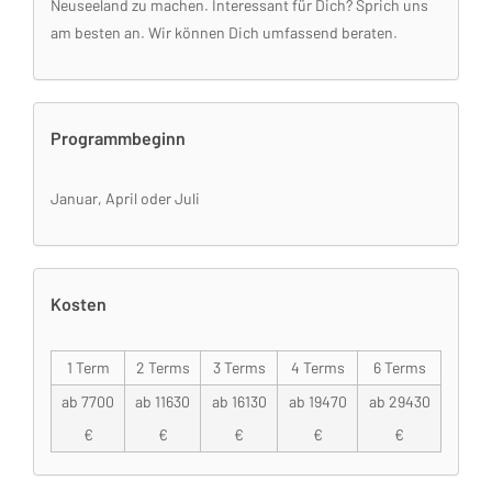
Neuseeland zu machen. Interessant für Dich? Sprich uns
am besten an. Wir können Dich umfassend beraten.
Programmbeginn
Januar, April oder Juli
Kosten
1 Term
2 Terms
3 Terms
4 Terms
6 Terms
ab 7700
ab 11630
ab 16130
ab 19470
ab 29430
€
€
€
€
€