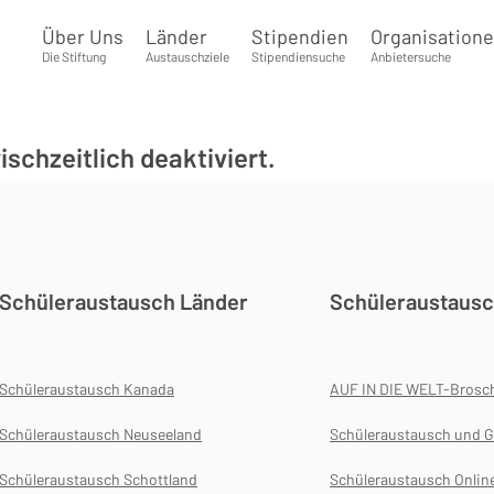
Über Uns
Länder
Stipendien
Organisation
Die Stiftung
Austauschziele
Stipendiensuche
Anbietersuche
chzeitlich deaktiviert.
Schüleraustausch Länder
Schüleraustausc
Schüleraustausch Kanada
AUF IN DIE WELT-Brosc
Schüleraustausch Neuseeland
Schüleraustausch und G
Schüleraustausch Schottland
Schüleraustausch Onlin