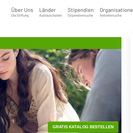
Über Uns
Länder
Stipendien
Organisation
Die Stiftung
Austauschziele
Stipendiensuche
Anbietersuche