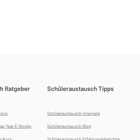
h Ratgeber
Schüleraustausch Tipps
hüre
Schüleraustausch Internate
ap Year E-Books
Schüleraustausch Blog
e-Kurs
Schüleraustausch Erfahrungsberichte