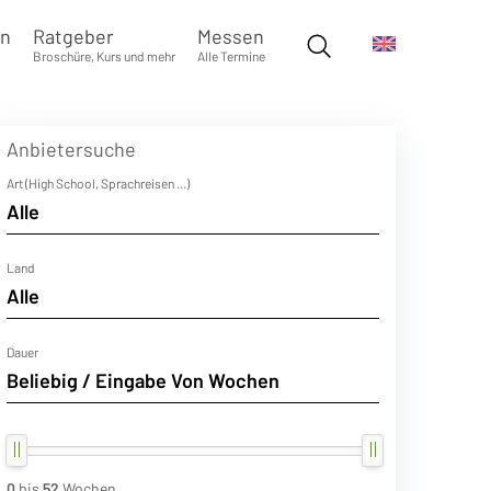
en
Ratgeber
Messen
Broschüre, Kurs und mehr
Alle Termine
Anbietersuche
Art (High School, Sprachreisen ...)
Land
Dauer
0
bis
52
Wochen