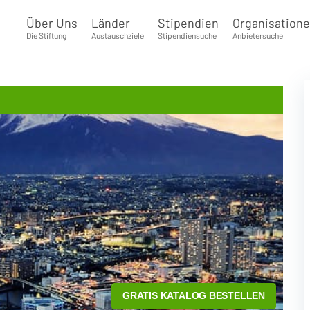
Über Uns
Länder
Stipendien
Organisation
Die Stiftung
Austauschziele
Stipendiensuche
Anbietersuche