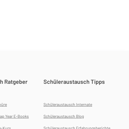
h Ratgeber
Schüleraustausch Tipps
hüre
Schüleraustausch Internate
ap Year E-Books
Schüleraustausch Blog
e-Kurs
Schüleraustausch Erfahrungsberichte