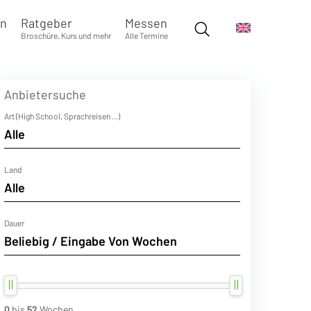
en
Ratgeber
Messen
Broschüre, Kurs und mehr
Alle Termine
Anbietersuche
Art (High School, Sprachreisen ...)
Land
Dauer
0
bis
52
Wochen