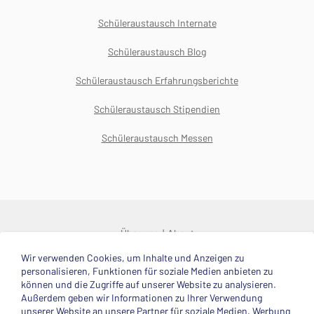
Schüleraustausch Internate
Schüleraustausch Blog
Schüleraustausch Erfahrungsberichte
Schüleraustausch Stipendien
Schüleraustausch Messen
Über uns
About
Wir verwenden Cookies, um Inhalte und Anzeigen zu
© 2025 Deutsche Stiftung Völkerverständigung
personalisieren, Funktionen für soziale Medien anbieten zu
können und die Zugriffe auf unserer Website zu analysieren.
Impressum
Datenschutzerklärung
Kontakt
Außerdem geben wir Informationen zu Ihrer Verwendung
unserer Website an unsere Partner für soziale Medien, Werbung