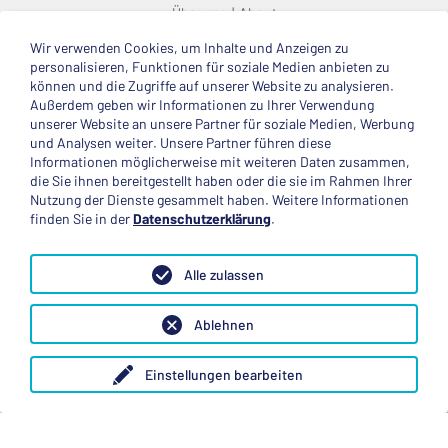
Über uns
About
Wir verwenden Cookies, um Inhalte und Anzeigen zu
© 2025 Deutsche Stiftung Völkerverständigung
personalisieren, Funktionen für soziale Medien anbieten zu
können und die Zugriffe auf unserer Website zu analysieren.
Impressum
Datenschutzerklärung
Kontakt
Außerdem geben wir Informationen zu Ihrer Verwendung
unserer Website an unsere Partner für soziale Medien, Werbung
und Analysen weiter. Unsere Partner führen diese
Mitglied im
Informationen möglicherweise mit weiteren Daten zusammen,
die Sie ihnen bereitgestellt haben oder die sie im Rahmen Ihrer
Nutzung der Dienste gesammelt haben. Weitere Informationen
finden Sie in der
Datenschutzerklärung
.
Anerkannte Einsatzstelle
Alle zulassen
Ablehnen
Einstellungen bearbeiten
Folge uns
Mastodon
X