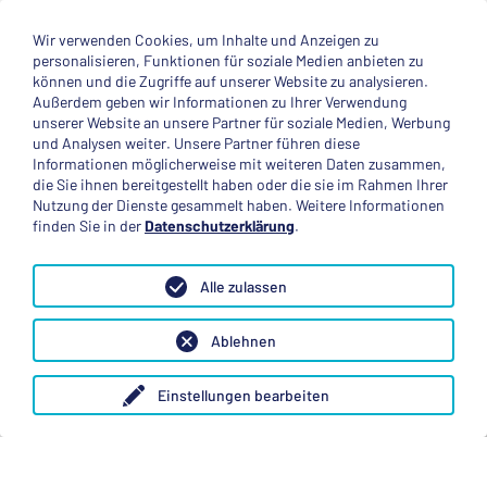
Über uns
About
Wir verwenden Cookies, um Inhalte und Anzeigen zu
© 2025 Deutsche Stiftung Völkerverständigung
personalisieren, Funktionen für soziale Medien anbieten zu
können und die Zugriffe auf unserer Website zu analysieren.
Impressum
Datenschutzerklärung
Kontakt
Außerdem geben wir Informationen zu Ihrer Verwendung
unserer Website an unsere Partner für soziale Medien, Werbung
und Analysen weiter. Unsere Partner führen diese
Mitglied im
Informationen möglicherweise mit weiteren Daten zusammen,
die Sie ihnen bereitgestellt haben oder die sie im Rahmen Ihrer
Nutzung der Dienste gesammelt haben. Weitere Informationen
finden Sie in der
Datenschutzerklärung
.
Anerkannte Einsatzstelle
Alle zulassen
Ablehnen
Einstellungen bearbeiten
Folge uns
Mastodon
X