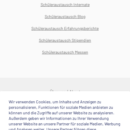
Schüleraustausch Internate
Schüleraustausch Blog
Schüleraustausch Erfahrungsberichte
Schüleraustausch Stipendien
Schüleraustausch Messen
Über uns
About
Wir verwenden Cookies, um Inhalte und Anzeigen zu
© 2025 Deutsche Stiftung Völkerverständigung
personalisieren, Funktionen für soziale Medien anbieten zu
können und die Zugriffe auf unserer Website zu analysieren.
Impressum
Datenschutzerklärung
Kontakt
Außerdem geben wir Informationen zu Ihrer Verwendung
unserer Website an unsere Partner für soziale Medien, Werbung
und Analysen weiter. Unsere Partner führen diese