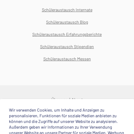
Schüleraustausch Internate
Schüleraustausch Blog
Schüleraustausch Erfahrungsberichte
Schüleraustausch Stipendien
Schüleraustausch Messen
Über uns
About
Wir verwenden Cookies, um Inhalte und Anzeigen zu
© 2025 Deutsche Stiftung Völkerverständigung
personalisieren, Funktionen für soziale Medien anbieten zu
können und die Zugriffe auf unserer Website zu analysieren.
Impressum
Datenschutzerklärung
Kontakt
Außerdem geben wir Informationen zu Ihrer Verwendung
unserer Website an unsere Partner für soziale Medien, Werbung