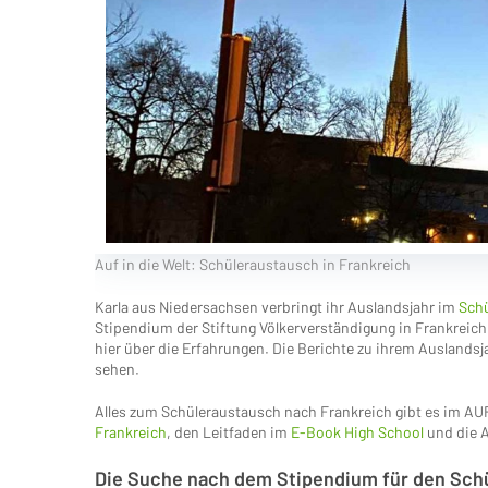
Auf in die Welt: Schüleraustausch in Frankreich
Karla aus Niedersachsen verbringt ihr Auslandsjahr im
Sch
Stipendium der Stiftung Völkerverständigung in Frankreich. 
hier über die Erfahrungen. Die Berichte zu ihrem Auslands
sehen.
Alles zum Schüleraustausch nach Frankreich gibt es im AUF
Frankreich
, den Leitfaden im
E-Book High School
und die 
Die Suche nach dem Stipendium für den Sch