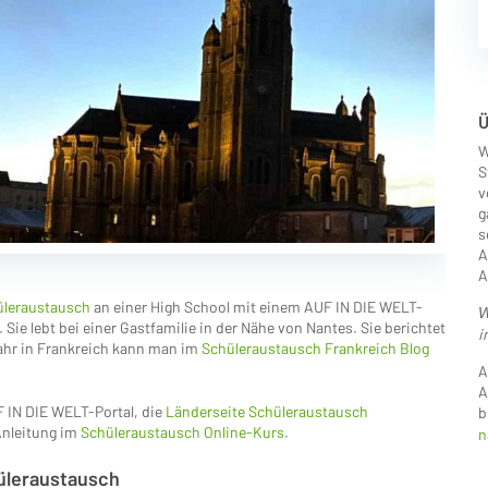
Ü
W
S
v
g
s
A
A
üleraustausch
an einer High School mit einem AUF IN DIE WELT-
W
Sie lebt bei einer Gastfamilie in der Nähe von Nantes. Sie berichtet
i
jahr in Frankreich kann man im
Schüleraustausch Frankreich Blog
A
A
 IN DIE WELT-Portal, die
Länderseite Schüleraustausch
b
Anleitung im
Schüleraustausch Online-Kurs
.
n
üleraustausch