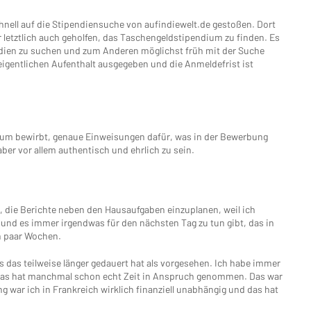
hnell auf die Stipendiensuche von aufindiewelt.de gestoßen. Dort
r letztlich auch geholfen, das Taschengeldstipendium zu finden. Es
endien zu suchen und zum Anderen möglichst früh mit der Suche
igentlichen Aufenthalt ausgegeben und die Anmeldefrist ist
ium bewirbt, genaue Einweisungen dafür, was in der Bewerbung
 aber vor allem authentisch und ehrlich zu sein.
, die Berichte neben den Hausaufgaben einzuplanen, weil ich
und es immer irgendwas für den nächsten Tag zu tun gibt, das in
n paar Wochen.
das teilweise länger gedauert hat als vorgesehen. Ich habe immer
d das hat manchmal schon echt Zeit in Anspruch genommen. Das war
g war ich in Frankreich wirklich finanziell unabhängig und das hat