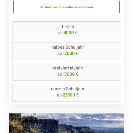
Kostenlose Informationen anfordern
1 Term
ab
6000
€
halbes Schuljahr
ab
12000
€
dreiviertel Jahr
ab
17000
€
ganzes Schuljahr
ab
22500
€