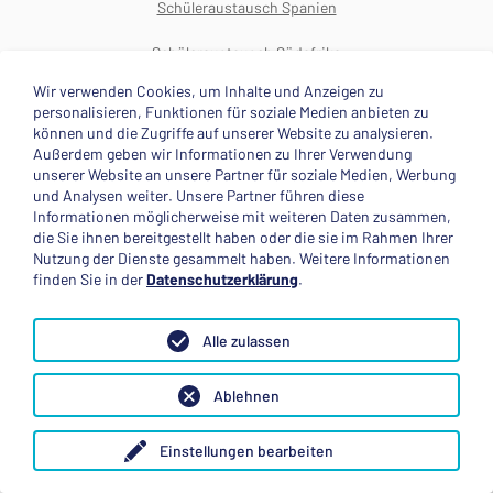
Schüleraustausch Spanien
Schüleraustausch Südafrika
Wir verwenden Cookies, um Inhalte und Anzeigen zu
Schüleraustausch USA
personalisieren, Funktionen für soziale Medien anbieten zu
können und die Zugriffe auf unserer Website zu analysieren.
Außerdem geben wir Informationen zu Ihrer Verwendung
unserer Website an unsere Partner für soziale Medien, Werbung
und Analysen weiter. Unsere Partner führen diese
Schüleraustausch Ratgeber
Informationen möglicherweise mit weiteren Daten zusammen,
die Sie ihnen bereitgestellt haben oder die sie im Rahmen Ihrer
Nutzung der Dienste gesammelt haben. Weitere Informationen
AUF IN DIE WELT-Broschüre
finden Sie in der
Datenschutzerklärung
.
Schüleraustausch und Gap Year E-Books
Alle zulassen
Schüleraustausch Online-Kurs
Ablehnen
Schüleraustausch - was man wissen muss
Gap Year - nach der Schule auf in die Welt
Einstellungen bearbeiten
Versicherungen für das Auslansdsjahr