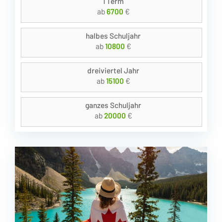
1 Term
ab
6700
€
halbes Schuljahr
ab
10800
€
dreiviertel Jahr
ab
15100
€
ganzes Schuljahr
ab
20000
€