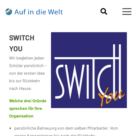
SWITCH
YOU
Wir begleiten jeden
Schüler persönlich –
von der ersten Idee
bis zur Rückkehr
nach Hause.
Welche drei Gründe
sprechen für Ihre
Organisation
persönliche Betreuung von dem selben Mitarbeiter. Vom
ersten Kennenlernen bis nach der Rückkehr