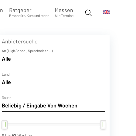
en
Ratgeber
Messen
Broschüre, Kurs und mehr
Alle Termine
Anbietersuche
Art (High School, Sprachreisen ...)
Land
Dauer
0
bis
52
Wochen