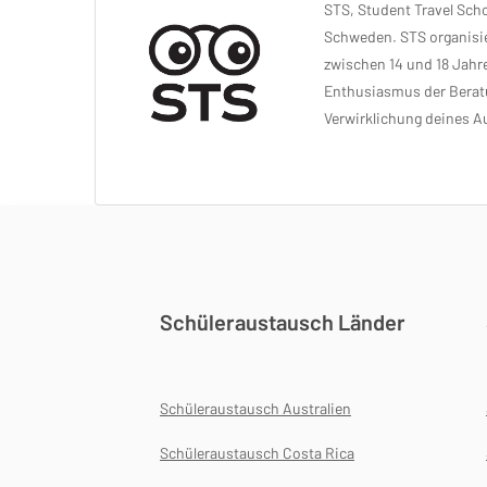
STS, Student Travel Scho
Schweden. STS organisie
zwischen 14 und 18 Jahr
Enthusiasmus der Beratu
Verwirklichung deines A
Schüleraustausch Länder
Schüleraustausch Australien
Schüleraustausch Costa Rica