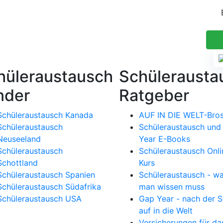
hüleraustausch
Schülerausta
nder
Ratgeber
Schüleraustausch Kanada
AUF IN DIE WELT-Bro
Schüleraustausch
Schüleraustausch und
Neuseeland
Year E-Books
Schüleraustausch
Schüleraustausch Onli
Schottland
Kurs
Schüleraustausch Spanien
Schüleraustausch - w
Schüleraustausch Südafrika
man wissen muss
Schüleraustausch USA
Gap Year - nach der S
auf in die Welt
Versicherungen für da