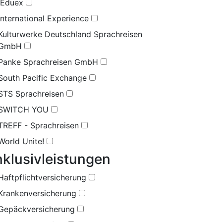
iEduex
international Experience
Kulturwerke Deutschland Sprachreisen
GmbH
Panke Sprachreisen GmbH
South Pacific Exchange
STS Sprachreisen
SWITCH YOU
TREFF - Sprachreisen
World Unite!
nklusivleistungen
Haftpflichtversicherung
Krankenversicherung
Gepäckversicherung