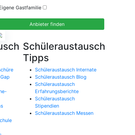
Eigene Gastfamilie
usch
Schüleraustausch
Tipps
schüre
Schüleraustausch Internate
 Gap
Schüleraustausch Blog
Schüleraustausch
ne-
Erfahrungsberichte
Schüleraustausch
as
Stipendien
Schüleraustausch Messen
chule
s