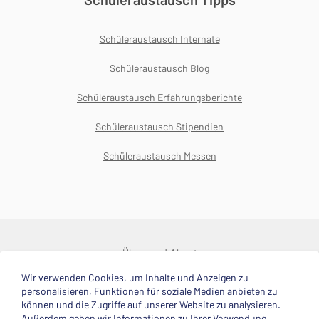
Schüleraustausch Internate
Schüleraustausch Blog
Schüleraustausch Erfahrungsberichte
Schüleraustausch Stipendien
Schüleraustausch Messen
Über uns
About
Wir verwenden Cookies, um Inhalte und Anzeigen zu
© 2025 Deutsche Stiftung Völkerverständigung
personalisieren, Funktionen für soziale Medien anbieten zu
können und die Zugriffe auf unserer Website zu analysieren.
Impressum
Datenschutzerklärung
Kontakt
Außerdem geben wir Informationen zu Ihrer Verwendung