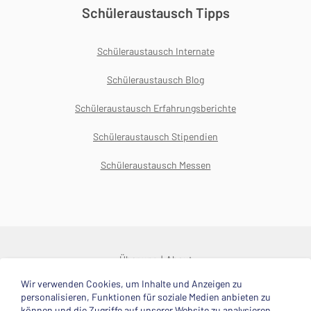
Schüleraustausch Tipps
Schüleraustausch Internate
Schüleraustausch Blog
Schüleraustausch Erfahrungsberichte
Schüleraustausch Stipendien
Schüleraustausch Messen
Über uns
About
Wir verwenden Cookies, um Inhalte und Anzeigen zu
© 2025 Deutsche Stiftung Völkerverständigung
personalisieren, Funktionen für soziale Medien anbieten zu
können und die Zugriffe auf unserer Website zu analysieren.