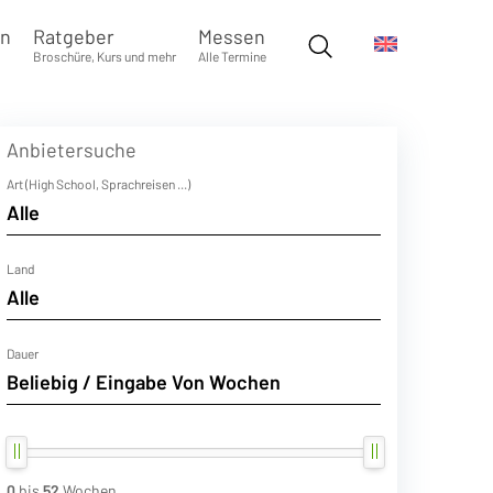
en
Ratgeber
Messen
Broschüre, Kurs und mehr
Alle Termine
Anbietersuche
Art (High School, Sprachreisen ...)
Land
Dauer
0
bis
52
Wochen