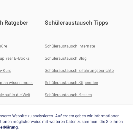
h Ratgeber
Schüleraustausch Tipps
hüre
Schüleraustausch Internate
ap Year E-Books
Schüleraustausch Blog
e-Kurs
Schüleraustausch Erfahrungsberichte
s man wissen muss
Schüleraustausch Stipendien
le auf in die Welt
Schüleraustausch Messen
Auslansdsjahr
 unserer Website zu analysieren. Außerdem geben wir Informationen
mationen möglicherweise mit weiteren Daten zusammen, die Sie ihnen
erklärung
.