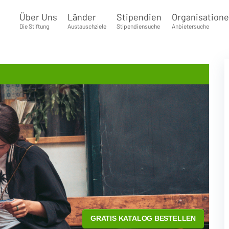
Über Uns
Länder
Stipendien
Organisation
Die Stiftung
Austauschziele
Stipendiensuche
Anbietersuche