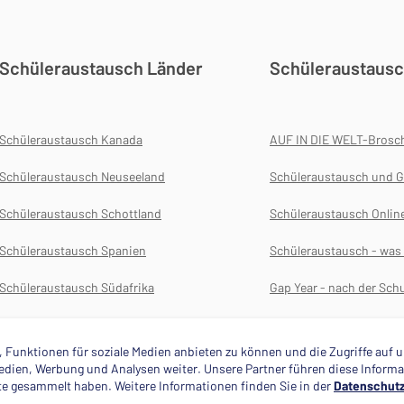
Schüleraustausch Länder
Schüleraustausc
Schüleraustausch Kanada
AUF IN DIE WELT-Brosc
Schüleraustausch Neuseeland
Schüleraustausch und G
Schüleraustausch Schottland
Schüleraustausch Onlin
Schüleraustausch Spanien
Schüleraustausch - wa
Schüleraustausch Südafrika
Gap Year - nach der Schu
Schüleraustausch USA
Versicherungen für das 
 Funktionen für soziale Medien anbieten zu können und die Zugriffe auf
 Medien, Werbung und Analysen weiter. Unsere Partner führen diese Infor
ste gesammelt haben. Weitere Informationen finden Sie in der
Datenschutz