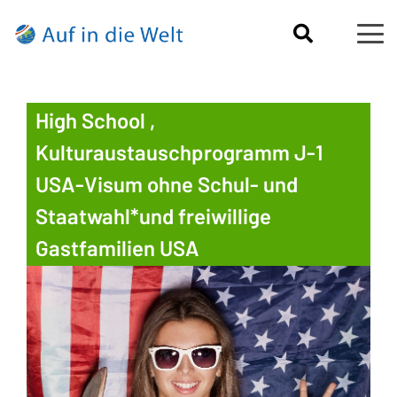
High School ,
Kulturaustauschprogramm J-1
USA-Visum ohne Schul- und
Staatwahl*und freiwillige
Gastfamilien USA