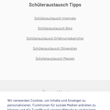
Schüleraustausch Tipps
Schüleraustausch Internate
Schüleraustausch Blog
Schüleraustausch Erfahrungsberichte
Schüleraustausch Stipendien
Schüleraustausch Messen
Über uns
About
Wir verwenden Cookies, um Inhalte und Anzeigen zu
© 2025 Deutsche Stiftung Völkerverständigung
personalisieren, Funktionen für soziale Medien anbieten zu
können und die Zugriffe auf unserer Website zu analysieren.