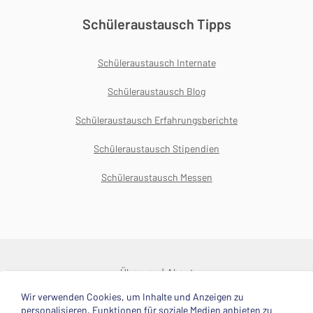
Schüleraustausch Tipps
Schüleraustausch Internate
Schüleraustausch Blog
Schüleraustausch Erfahrungsberichte
Schüleraustausch Stipendien
Schüleraustausch Messen
Über uns
About
Wir verwenden Cookies, um Inhalte und Anzeigen zu
© 2025 Deutsche Stiftung Völkerverständigung
personalisieren, Funktionen für soziale Medien anbieten zu