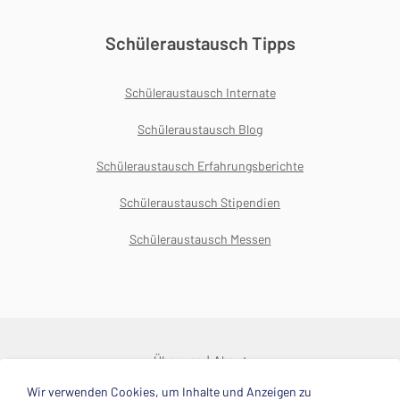
Schüleraustausch Tipps
Schüleraustausch Internate
Schüleraustausch Blog
Schüleraustausch Erfahrungsberichte
Schüleraustausch Stipendien
Schüleraustausch Messen
Über uns
About
Wir verwenden Cookies, um Inhalte und Anzeigen zu
© 2025 Deutsche Stiftung Völkerverständigung