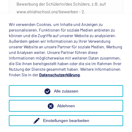
Bewerbung der Schülerin/des Schülers, z.B. auf
www.ehighschool.org/bewerben - 2.
unverbindliches persönliches Gespräch mit dem
Wir verwenden Cookies, um Inhalte und Anzeigen zu
Schüler und den Eltern; Terminvereinbarung online
personalisieren, Funktionen für soziale Medien anbieten zu
auf www.ehighschool.org/sprechen - 3. Angebot der
können und die Zugriffe auf unserer Website zu analysieren.
Außerdem geben wir Informationen zu Ihrer Verwendung
Teilnahme am High School-Programm und Vorlage
unserer Website an unsere Partner für soziale Medien, Werbung
eines Buchungsformulars
und Analysen weiter. Unsere Partner führen diese
Informationen möglicherweise mit weiteren Daten zusammen,
Vorbereitung
die Sie ihnen bereitgestellt haben oder die sie im Rahmen Ihrer
Zur Vorbereitung wird ein Vorbereitungstreffen
Nutzung der Dienste gesammelt haben. Weitere Informationen
finden Sie in der
Datenschutzerklärung
.
veranstaltet und ein Schüler-Handbuch
ausgegeben, darüber hinaus können einzelne
Alle zulassen
Fragen in persönlichen Gesprächen geklärt werden.
Auf dem Vorbereitungstreffen soll der Teilnehmer fit
Ablehnen
gemacht werden für das Leben in einem fremden
Land, in einer Gastfamilie und für den Besuch der
Einstellungen bearbeiten
Gastschule. Unterschiede zwischen den Kulturen,
den Lebensformen und Systemen werden