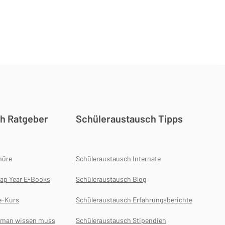
h Ratgeber
Schüleraustausch Tipps
hüre
Schüleraustausch Internate
ap Year E-Books
Schüleraustausch Blog
e-Kurs
Schüleraustausch Erfahrungsberichte
s man wissen muss
Schüleraustausch Stipendien