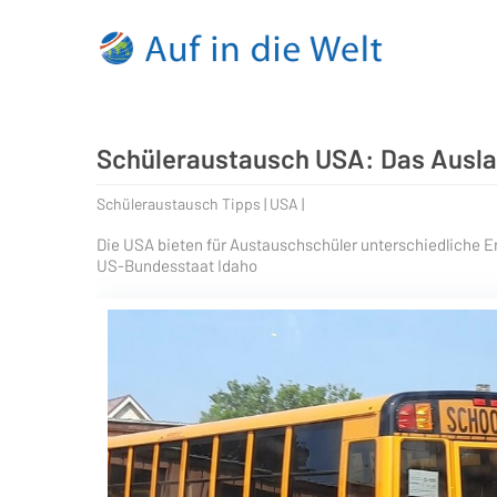
Schüleraustausch USA: Das Auslan
Schüleraustausch Tipps | USA |
Die USA bieten für Austauschschüler unterschiedliche E
US-Bundesstaat Idaho