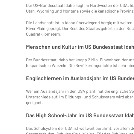
Der US-Bundesstaat Idaho liegt im Nordwesten der USA. I
Utah, Wyoming und Montana sowie die kanadische Provinz 
Die Landschaft ist in Idaho überwiegend bergig mit weite
River Plain geprägt. Der Rest des Staates gehört zu den Ro
Quadratkilometern.
Menschen und Kultur im US Bundesstaat Ida
Der Bundesstaat Idaho hat knapp 2 Mio. Einwohner, daru
hispanischen Wurzeln. Die Bevölkerungsdichte ist sehr nied
Englischlernen im Auslandsjahr im US Bunde
Wer ein Auslandsjahr in den USA plant, hat die englische Sp
Unterschiede auf. Im Bildungs- und Schulsystem wird aber 
geeignet.
Das High School-Jahr im US Bundesstaat Ida
Das Schulsystem der USA ist weltweit berühmt, vor allem de
Gesamtschulen „Schulen für alle“ sind. Für den Schülerausta