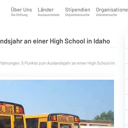
Über Uns
Länder
Stipendien
Organisation
Die Stiftung
Austauschziele
Stipendiensuche
Anbietersuche
dsjahr an einer High School in Idaho
rfahrungen. 5 Punkte zum Auslandsjahr an einer High School im