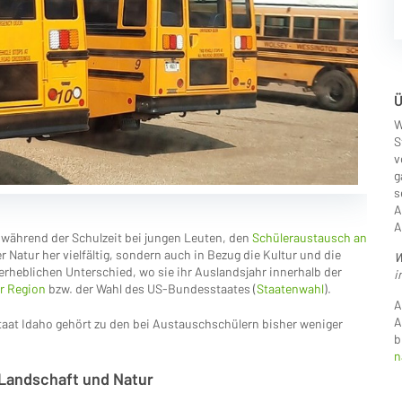
Ü
W
S
v
g
s
A
A
 während der Schulzeit bei jungen Leuten, den
Schüleraustausch an
er Natur her vielfältig, sondern auch in Bezug die Kultur und die
W
rheblichen Unterschied, wo sie ihr Auslandsjahr innerhalb der
i
r Region
bzw. der Wahl des US-Bundesstaates (
Staatenwahl
).
A
A
at Idaho gehört zu den bei Austauschschülern bisher weniger
b
n
Landschaft und Natur