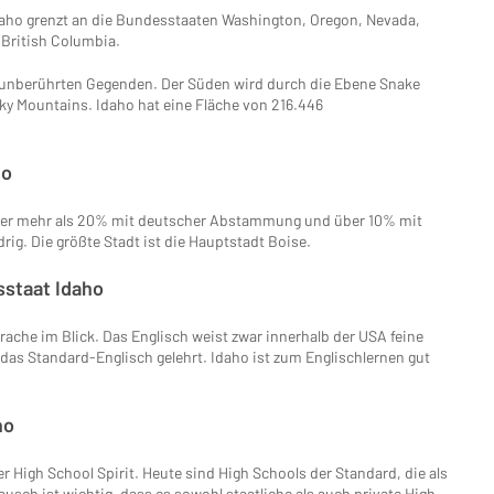
daho grenzt an die Bundesstaaten Washington, Oregon, Nevada,
British Columbia.
n unberührten Gegenden. Der Süden wird durch die Ebene Snake
cky Mountains. Idaho hat eine Fläche von 216.446
ho
nter mehr als 20% mit deutscher Abstammung und über 10% mit
rig. Die größte Stadt ist die Hauptstadt Boise.
sstaat Idaho
rache im Blick. Das Englisch weist zwar innerhalb der USA feine
das Standard-Englisch gelehrt. Idaho ist zum Englischlernen gut
ho
r High School Spirit. Heute sind High Schools der Standard, die als
usch ist wichtig, dass es sowohl staatliche als auch private High