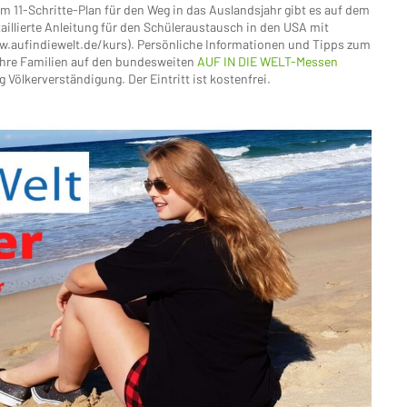
 11-Schritte-Plan für den Weg in das Auslandsjahr gibt es auf dem
aillierte Anleitung für den Schüleraustausch in den USA mit
.aufindiewelt.de/kurs). Persönliche Informationen und Tipps zum
hre Familien auf den bundesweiten
AUF IN DIE WELT-Messen
ölkerverständigung. Der Eintritt ist kostenfrei.