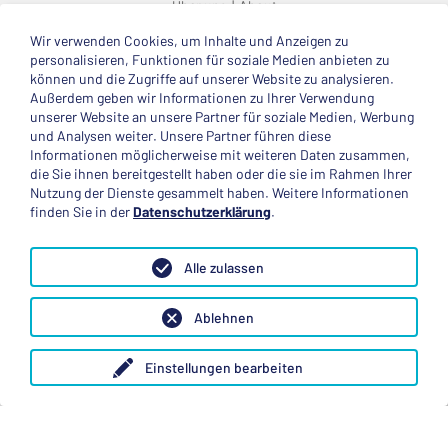
Über uns
About
Wir verwenden Cookies, um Inhalte und Anzeigen zu
© 2025 Deutsche Stiftung Völkerverständigung
personalisieren, Funktionen für soziale Medien anbieten zu
können und die Zugriffe auf unserer Website zu analysieren.
Impressum
Datenschutzerklärung
Kontakt
Außerdem geben wir Informationen zu Ihrer Verwendung
unserer Website an unsere Partner für soziale Medien, Werbung
und Analysen weiter. Unsere Partner führen diese
Mitglied im
Informationen möglicherweise mit weiteren Daten zusammen,
die Sie ihnen bereitgestellt haben oder die sie im Rahmen Ihrer
Nutzung der Dienste gesammelt haben. Weitere Informationen
finden Sie in der
Datenschutzerklärung
.
Anerkannte Einsatzstelle
Alle zulassen
Ablehnen
Einstellungen bearbeiten
Folge uns
Mastodon
X